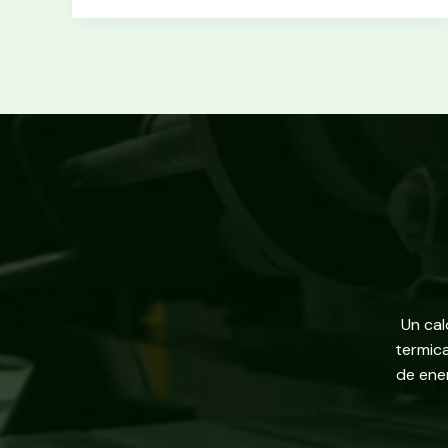
Un cal
termica
de ener