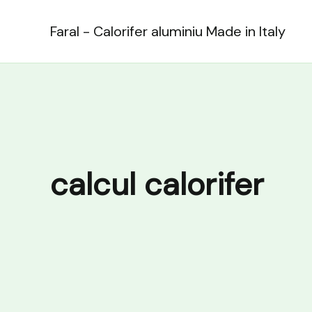
Skip
to
Faral - Calorifer aluminiu Made in Italy
content
calcul calorifer