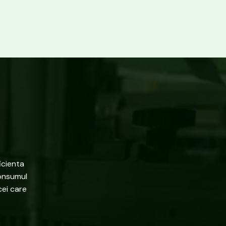
icienta
consumul
cei care