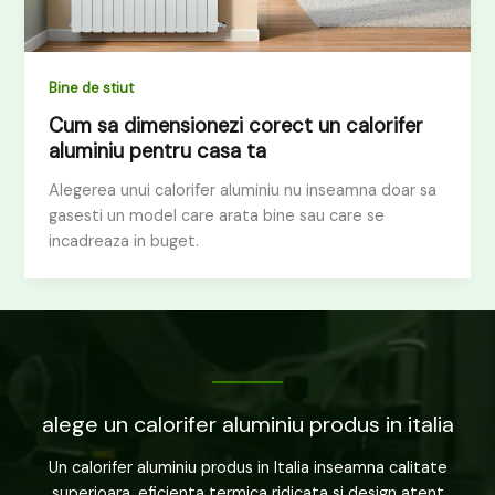
Bine de stiut
Cum sa dimensionezi corect un calorifer
aluminiu pentru casa ta
Alegerea unui calorifer aluminiu nu inseamna doar sa
gasesti un model care arata bine sau care se
incadreaza in buget.
alege un calorifer aluminiu produs in italia
Un calorifer aluminiu produs in Italia inseamna calitate
superioara, eficienta termica ridicata si design atent