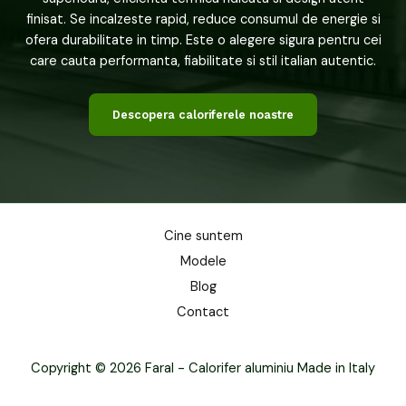
finisat. Se incalzeste rapid, reduce consumul de energie si
ofera durabilitate in timp. Este o alegere sigura pentru cei
care cauta performanta, fiabilitate si stil italian autentic.
Descopera caloriferele noastre
Cine suntem
Modele
Blog
Contact
Copyright © 2026 Faral - Calorifer aluminiu Made in Italy